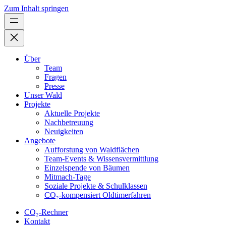
Zum Inhalt springen
Über
Team
Fragen
Presse
Unser Wald
Projekte
Aktuelle Projekte
Nachbetreuung
Neuigkeiten
Angebote
Aufforstung von Waldflächen
Team-Events & Wissensvermittlung
Einzelspende von Bäumen
Mitmach-Tage
Soziale Projekte & Schulklassen
CO₂-kompensiert Oldtimerfahren
CO₂-Rechner
Kontakt