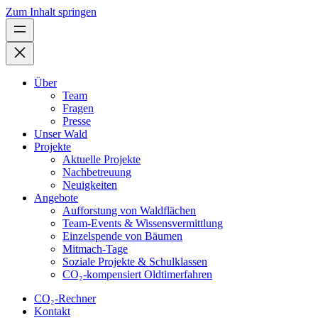
Zum Inhalt springen
Über
Team
Fragen
Presse
Unser Wald
Projekte
Aktuelle Projekte
Nachbetreuung
Neuigkeiten
Angebote
Aufforstung von Waldflächen
Team-Events & Wissensvermittlung
Einzelspende von Bäumen
Mitmach-Tage
Soziale Projekte & Schulklassen
CO₂-kompensiert Oldtimerfahren
CO₂-Rechner
Kontakt